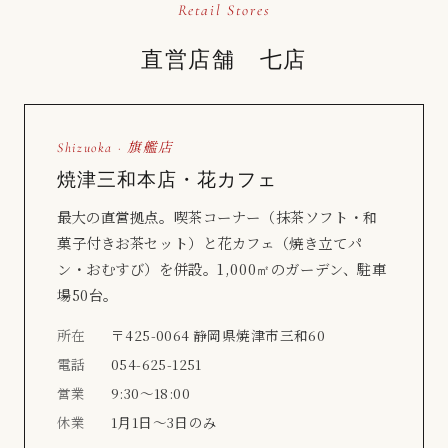
Retail Stores
直営店舗 七店
Shizuoka · 旗艦店
焼津三和本店・花カフェ
最大の直営拠点。喫茶コーナー（抹茶ソフト・和
菓子付きお茶セット）と花カフェ（焼き立てパ
ン・おむすび）を併設。1,000㎡のガーデン、駐車
場50台。
所在
〒425-0064 静岡県焼津市三和60
電話
054-625-1251
営業
9:30〜18:00
休業
1月1日〜3日のみ