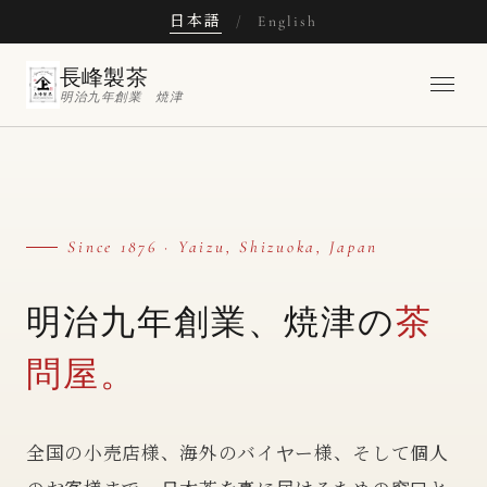
日本語
/
English
長峰製茶
明治九年創業 焼津
Since 1876 · Yaizu, Shizuoka, Japan
明治九年創業、焼津の
茶
問屋。
全国の小売店様、海外のバイヤー様、そして個人